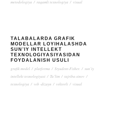
metodologiya
/
raqamli texnologiya
/
visual
TALABALARDA GRAFIK
MODELLAR LOYIHALASHDA
SUN’IY INTELLEKT
TEXNOLOGIYASIYASIDAN
FOYDALANISH USULI
grafik model
/
platforma
/
Styudent-Fisher.
/
sun’iy
intellekt texnologiyasi
/
Ta’lim
/
tajriba-sinov
/
texnologiya
/
veb -dizayn
/
vektorli
/
visual