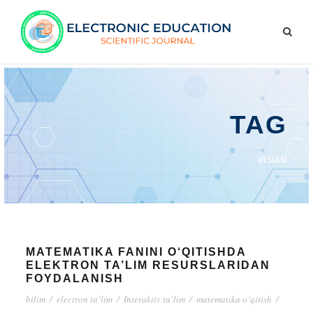
TAG
visual
MATEMATIKA FANINI O‘QITISHDA
ELEKTRON TA’LIM RESURSLARIDAN
FOYDALANISH
bilim
/
electron ta’lim
/
Interaktiv ta’lim
/
matematika o‘qitish
/