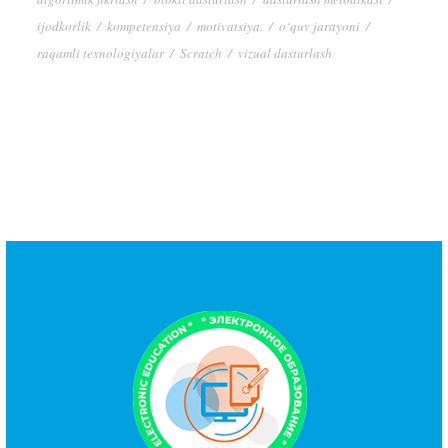
ijodkorlik
/
kompetensiya
/
motivatsiya.
/
o‘quv jarayoni
/
raqamli texnologiyalar
/
Scratch
/
vizual dasturlash