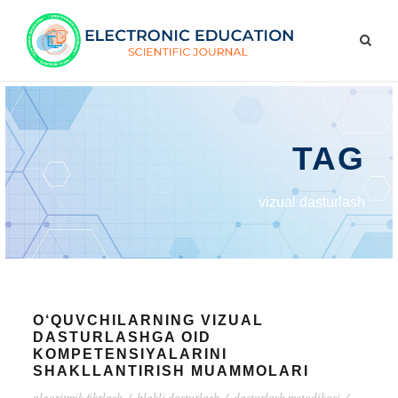
TAG
vizual dasturlash
O‘QUVCHILARNING VIZUAL
DASTURLASHGA OID
KOMPETENSIYALARINI
SHAKLLANTIRISH MUAMMOLARI
algoritmik fikrlash
/
blokli dasturlash
/
dasturlash metodikasi
/