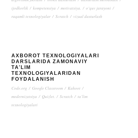
ijodkorlik
/
kompetensiya
/
motivatsiya.
/
o‘quv jarayoni
/
raqamli texnologiyalar
/
Scratch
/
vizual dasturlash
AXBOROT TEXNOLOGIYALARI
DARSLARIDA ZAMONAVIY
TA’LIM
TEXNOLOGIYALARIDAN
FOYDALANISH
Code.org
/
Google Classroom
/
Kahoot
/
modernizatsiya
/
Quizlet.
/
Scratch
/
ta’lim
texnologiyalari