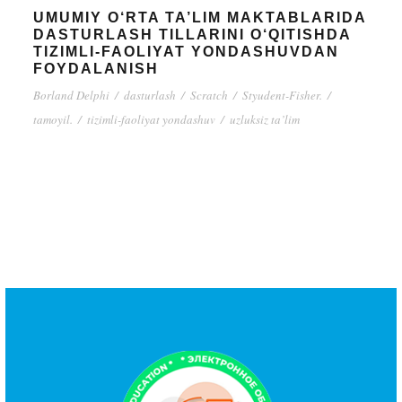
UMUMIY O‘RTA TA’LIM MAKTABLARIDA
DASTURLASH TILLARINI O‘QITISHDA
TIZIMLI-FAOLIYAT YONDASHUVDAN
FOYDALANISH
Borland Delphi
/
dasturlash
/
Scratch
/
Styudent-Fisher.
/
tamoyil.
/
tizimli-faoliyat yondashuv
/
uzluksiz ta’lim