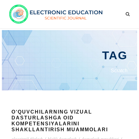
TAG
Scratch
O‘QUVCHILARNING VIZUAL
DASTURLASHGA OID
KOMPETENSIYALARINI
SHAKLLANTIRISH MUAMMOLARI
algoritmik fikrlash
/
blokli dasturlash
/
dasturlash metodikasi
/