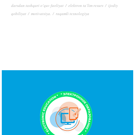
darsdan tashqari o‘quv faoliyat
/
elektron ta’lim resurs
/
ijodiy
qobiliyat
/
motivatsiya.
/
raqamli texnologiya