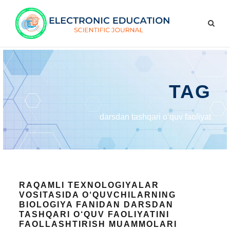
TAG
darsdan tashqari o‘quv faoliyat
RAQAMLI TEXNOLOGIYALAR
VOSITASIDA O‘QUVCHILARNING
BIOLOGIYA FANIDAN DARSDAN
TASHQARI O‘QUV FAOLIYATINI
FAOLLASHTIRISH MUAMMOLARI