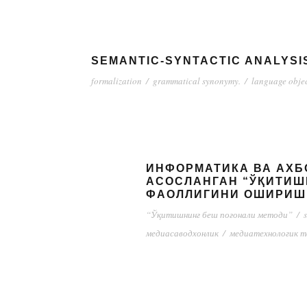
SEMANTIC-SYNTACTIC ANALYSIS
formalization
/
grammatical synonymy.
/
language obje
ИНФОРМАТИКА ВА АХБ
АСОСЛАНГАН “ЎҚИТИШ
ФАОЛЛИГИНИ ОШИРИШ
“Ўқитишнинг беш поғонали методи”
/
медиасаводхонлик
/
медиатехнологик 