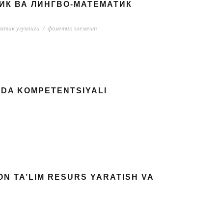
К ВА ЛИНГВО-МАТЕМАТИК
матик узунлиги
/
фонетик элемент
HDA KOMPETENTSIYALI
N TA’LIM RESURS YARATISH VA