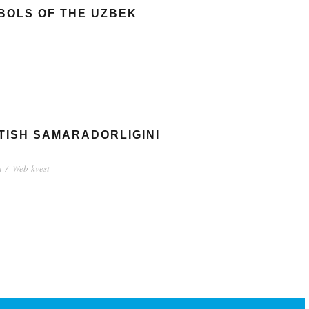
BOLS OF THE UZBEK
ITISH SAMARADORLIGINI
m
/
Web-kvest