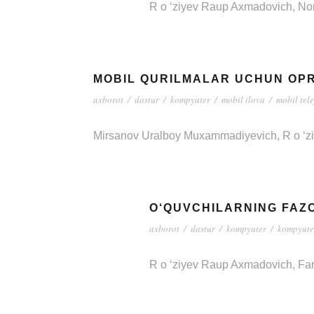
R o ‘ziyev Raup Axmadovich, Nor
MOBIL QURILMALAR UCHUN OPR
axborot
/
dastur
/
kompyuter
/
mobil ilova
/
mobil tele
Mirsanov Uralboy Muxammadiyevich, R o ‘ziye
O‘QUVCHILARNING FAZO
axborot
/
dastur
/
kompyuter
/
kompyuter
R o ‘ziyev Raup Axmadovich, Farm