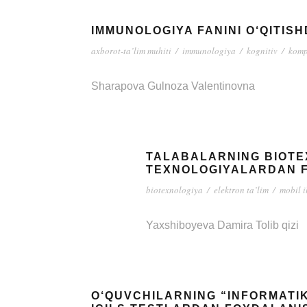
IMMUNOLOGIYA FANINI O‘QITIS
axborot-ta’lim muhiti
/
immunologiya
/
kognitiv
/
komp
Sharapova Gulnoza Valentinovna
TALABALARNING BIOTEX
TEXNOLOGIYALARDAN 
biotexnologiya
/
elektron ta’lim
/
mobil i
Yaxshiboyeva Damira Tolib qizi
O‘QUVCHILARNING “INFORMATI