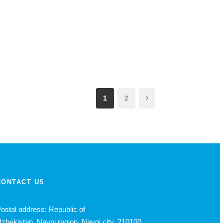
1
2
CONTACT US
ostal address: Republic of
zbekistan, Navoi region, Navoi city, 210100