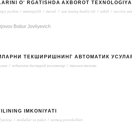
LARINI O‘ RGATISHDA AXBOROT TEXNOLOGIY
iqiy yechim
/
mantiqiylik
/
metod.
/
san’atning badiiy tili
/
tahlil
/
tasviriy sa
orjovov Bobur Jovliyevich
ЛАРНИ ТЕКШИРИШНИНГ АВТОМАТИК УСУЛА
ълим
/
педагогик дастурий воситалар
/
таълим тизими.
LINING IMKONIYATI
lyatsiya
/
modullar va paket
/
tarmoq protokollari