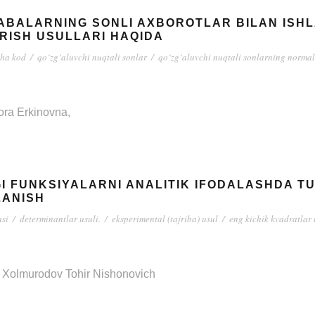
ABALARNING SONLI AXBOROTLAR BILAN ISH
RISH USULLARI HAQIDA
cha kod
/
qo‘zg‘aluvchi nuqtali sonlar
/
qo‘zg‘aluvchi nuqtali sonlarning normal
ora Erkinovna,
GI FUNKSIYALARNI ANALITIK IFODALASHDA T
LANISH
asi
/
determinantlar usuli.
/
eksperimental (tajriba) usul
/
eng kichik kvadratlar 
 Xolmurodov Tohir Nishonovich