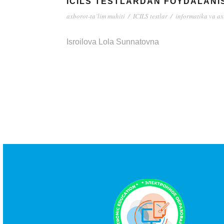
ICILS TESTLARDAN FOYDALANI
axborot-ta’lim muhiti
/
ICILS testlar
/
informatika va ax
Isroilova Lola Sunnatovna