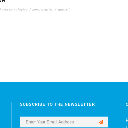
SH
borot texnologiya
/
kompetensiya
/
tamoyil.
SUBSCRIBE TO THE NEWSLETTER
P
U