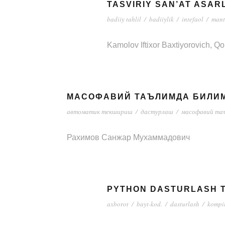
TASVIRIY SAN’AT ASAR
badiiy tahlil
/
badiiylik
/
intefaol
/
mant
Kamolov Iftixor Baxtiyorovich, Q
МАСОФАВИЙ ТАЪЛИМДА БИЛИМ
автоматик текшириш
/
дастурлаш
/
масофавий та
Рахимов Санжар Мухаммадович
PYTHON DASTURLASH TI
axborot
/
bayt-kod.
/
dasturlash
/
kompi