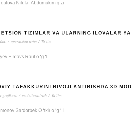
qulova Nilufar Abdumukim qizi
ETSION TIZIMLAR VA ULARNING ILOVALAR YA
fon.
/
operatsion tizim
/
Ta’lim
v Firdavs Rauf o ‘g ‘li
VIY TAFAKKURINI RIVOJLANTIRISHDA 3D MOD
 grafikasi.
/
modellashtirish
/
Ta’lim
onov Sardorbek O ‘tkir o ‘g ‘li