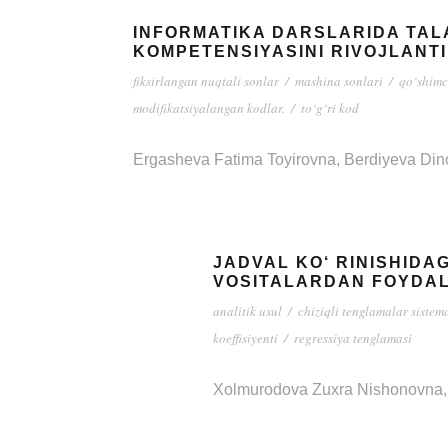
INFORMATIKA DARSLARIDA TAL
KOMPETENSIYASINI RIVOJLANTI
fiksirlangan nuqtali sonlar
/
mashina sonlari
/
qo‘shim
modifikatsiyalangan kodlar.
/
to‘g‘ri kod
Ergasheva Fatima Toyirovna, Berdiyeva Din
JADVAL KO‘ RINISHIDA
VOSITALARDAN FOYDA
analitik usul
/
chiziqli tenglamalar sistem
koeffisiyenti
/
regressiya tenglamasi
Xolmurodova Zuxra Nishonovna,