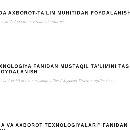
HDA AXBOROT-TA’LIM MUHITIDAN FOYDALANIS
etentlik
/
kreativ
/
virtual laboratoriya.
NOLOGIYA FANIDAN MUSTAQIL TA’LIMINI TAS
FOYDALANISH
lova
/
mobil ta’lim
/
mustaqil ta’lim
/
Styudent-Fisher.
/
tajriba-sinov
KA VA AXBOROT TEXNOLOGIYALARI” FANIDAN 