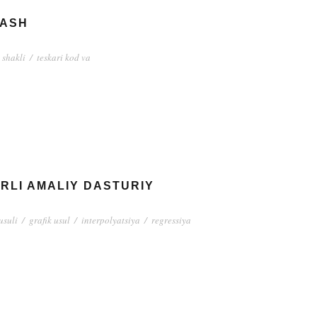
LASH
 shakli
/
teskari kod va
URLI AMALIY DASTURIY
usuli
/
grafik usul
/
interpolyatsiya
/
regressiya