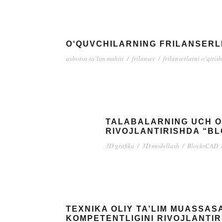
O‘QUVCHILARNING FRILANSERL
axborot-ta’lim muhiti
/
frilanser
/
frilanserlarni o‘qitish
TALABALARNING UCH O‘
RIVOJLANTIRISHDA “B
3D grafika
/
3D modellash
/
BlocksCAD
TEXNIKA OLIY TA’LIM MUASSAS
KOMPETENTLIGINI RIVOJLANTIR