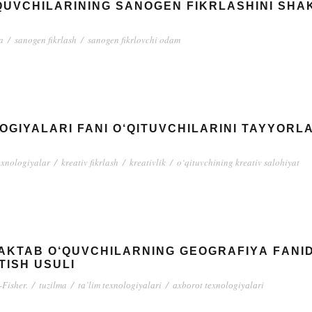
‘QUVCHILARINING SANOGEN FIKRLASHINI SH
a
/
sanogen fikrlash
/
sanogen fikrlovchi odam
OGIYALARI FANI O‘QITUVCHILARINI TAYYORL
exnologiyalar
/
kreativ fikrlash
/
kreativlik
/
o‘qituvchining kreativ salohiyat
MAKTAB O‘QUVCHILАRNING GЕОGRАFIYА FАNI
TISH USULI
-Fisher.
/
tuzilma
/
tа’lim tеxnоlоgiyаlаri
/
аxbоrоt tеxnоlоgiyаlаri