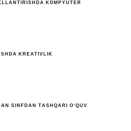
AKLLANTIRISHDA KOMPYUTER
ASHDA KREATIVLIK
DАN SINFDАN TАSHQАRI О‘QUV