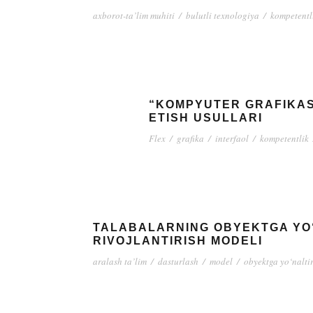
axborot-ta’lim muhiti
/
bulutli texnologiya
/
kompetentl
“KOMPYUTER GRAFIKASI
ETISH USULLARI
Flex
/
grafika
/
interfaol
/
kompetentlik
TALABALARNING OBYEKTGA YO‘
RIVOJLANTIRISH MODELI
aralash ta’lim
/
dasturlash
/
model
/
obyektga yo‘nalti