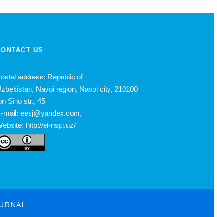
CONTACT US
ostal address: Republic of
zbekistan, Navoi region, Navoi city, 210100
bn Sino str., 45
-mail: eesj@yandex.com,
ebsite: http://el-nspi.uz/
OURNAL