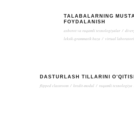
TALABALARNING MUSTAQ
FOYDALANISH
axborot va raqamli texnologiyalar
/
diver
leksik-grammatik baza
/
virtual laborator
DASTURLASH TILLARINI O‘QITI
flipped classroom
/
kredit-modul
/
raqamli texnologiya