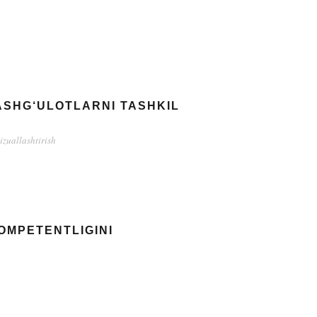
ASHG‘ULOTLARNI TASHKIL
izuallashtirish
OMPETENTLIGINI