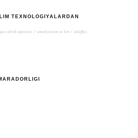
’LIM TEXNOLOGIYALARDAN
‘quv-idrok apparati
/
simulyatsion ta’lim
/
talaffuz-
AMARADORLIGI