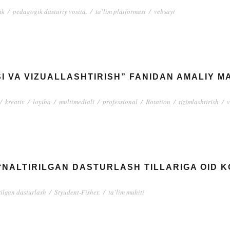
ik
/
pedagogik dasturiy vosita.
/
ta’lim platformasi
/
vebsayt
 VA VIZUALLASHTIRISH” FANIDAN AMALIY M
/
kreativ
/
loyiha
/
multimediali
/
professional
/
Rotation
/
tizimlashtirish
/
v
NALTIRILGAN DASTURLASH TILLARIGA OID K
rilgan dasturlash
/
Styudent-Fisher.
/
ta’lim muhiti