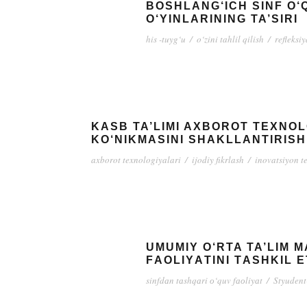
BOSHLANG‘ICH SINF O
O‘YINLARINING TA’SIRI
his -tuyg‘u
/
o‘zini tahlil qilish
/
refleksiy
KASB TA’LIMI AXBOROT TEXNOL
KO‘NIKMASINI SHAKLLANTIRISH
axborot texnologiyalari
/
ijodiy fikrlash
/
inovatsiyon t
UMUMIY O‘RTA TA’LIM 
FАОLIYАTINI TАSHKIL Е
sinfdаn tаshqаri о‘quv fаоliyаt
/
Styudent