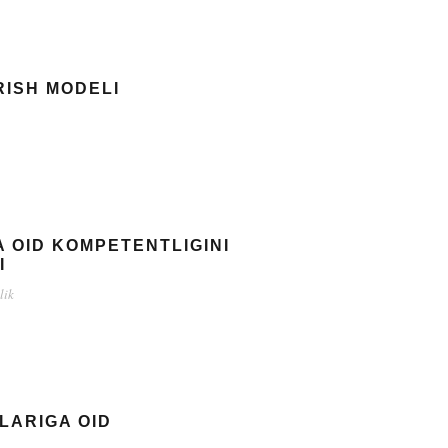
RISH MODELI
 OID KOMPETENTLIGINI
I
lik
LARIGA OID