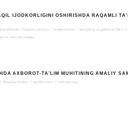
IL IJODKORLIGINI OSHIRISHDA RAQAMLI TA
gent fikrlash
/
kognitiv faoliyat
/
kompetensiya
/
masofaviy va gibrid ta’lim
/
o
iya va video ko‘rsatma.
SHDA AXBOROT-TA’LIM MUHITINING AMALIY S
/
Styudent-Fisher.
/
tajriba-sinov
/
videoma'ruza