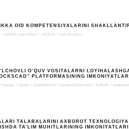
IKKA OID KOMPETENSIYALARINI SHAKLLANTI
/
maktab o‘quvchilari
/
veb kvest
/
web-freelance
LCHOVLI O‘QUV VOSITALARNI LOYIHALASHGA
LOCKSCAD” PLATFORMASINING IMKONIYATLAR
/
buyruq.
/
dastur
/
foydalanuvchi
/
geometrik figuralar
/
kodlash
/
kompetent
ALARI TALABALARINI AXBOROT TEXNOLOGIYA
ISHDA TA’LIM MUHITLARINING IMKONIYATLARI