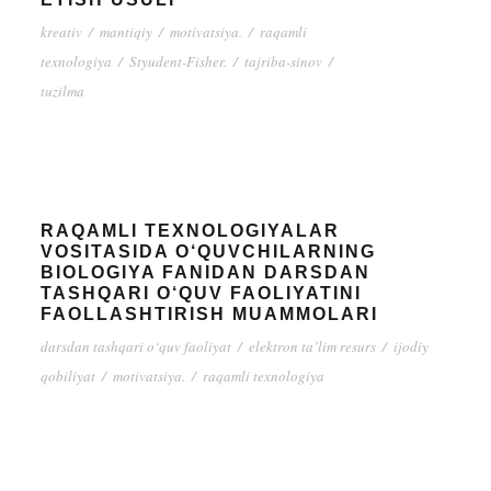
kreativ
/
mantiqiy
/
motivatsiya.
/
raqamli
texnologiya
/
Styudent-Fisher.
/
tajriba-sinov
/
tuzilma
RAQAMLI TEXNOLOGIYALAR
VOSITASIDA O‘QUVCHILARNING
BIOLOGIYA FANIDAN DARSDAN
TASHQARI O‘QUV FAOLIYATINI
FAOLLASHTIRISH MUAMMOLARI
darsdan tashqari o‘quv faoliyat
/
elektron ta’lim resurs
/
ijodiy
qobiliyat
/
motivatsiya.
/
raqamli texnologiya