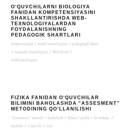
O‘QUVCHILARNI BIOLOGIYA
FANIDAN KOMPETENSIYASINI
SHAKLLANTIRISHDA WEB-
TEXNOLOGIYALARDAN
FOYDALANISHNING
PEDAGOGIK SHARTLARI
kompetensiya
/
mobil texnologiya
/
pedagogik shart
/
raqamli texnologiya
/
Web-kvest
/
webtexnologiya
FIZIKA FANIDAN O‘QUVCHILAR
BILIMINI BAHOLASHDA “ASSESMENT”
METODINING QO‘LLANILISHI
“Assesment” metodi
/
baholash
/
bilim
/
fizika
/
ko‘nikma.
/
malaka
/
o‘quvchi
/
test