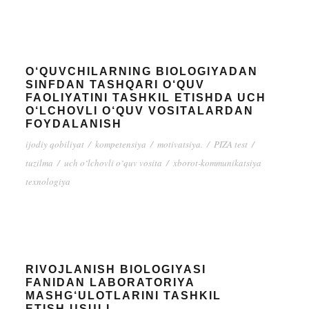
O‘QUVCHILARNING BIOLOGIYADAN
SINFDAN TASHQARI O‘QUV
FAOLIYATINI TASHKIL ETISHDA UCH
O‘LCHOVLI O‘QUV VOSITALARDAN
FOYDALANISH
ijodiy qobiliyat
/
kompetensiya
/
motivatsiya.
/
PIZA test
/
tuzilma
/
uch o‘lchovli o‘quv vosita
/
xborot-kommunikatsiya
texnologiya
RIVOJLANISH BIOLOGIYASI
FANIDAN LABORATORIYA
MASHG‘ULOTLARINI TASHKIL
ETISH USULI