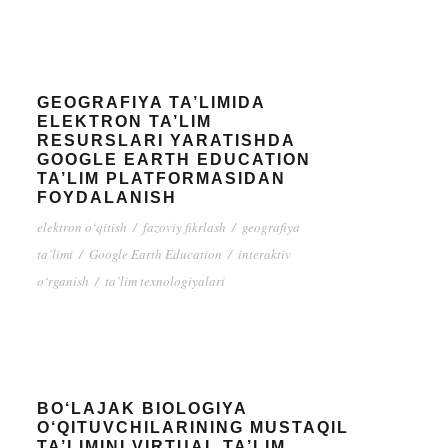
GEOGRAFIYA TA’LIMIDA
ELEKTRON TA’LIM
RESURSLARI YARATISHDA
GOOGLE EARTH EDUCATION
TA’LIM PLATFORMASIDAN
FOYDALANISH
elektron o‘qitish
/
fazoviy fikrlash
/
geografiya
ta’limi
/
Google Earth Education
/
interaktiv
o‘rganish
/
ta’lim texnologiyalari
BO‘LAJAK BIOLOGIYA
O‘QITUVCHILARINING MUSTAQIL
TA’LIMINI VIRTUAL TA’LIM