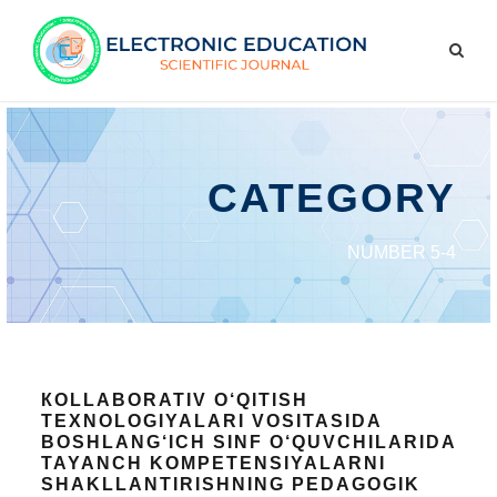
CATEGORY
NUMBER 5-4
КОLLАBORATIV O‘QITISH
TEXNOLOGIYALARI VOSITASIDA
BOSHLANG‘ICH SINF O‘QUVCHILARIDA
TAYANCH KOMPETENSIYALARNI
SHАKLLАNTIRISHNING PEDAGOGIK