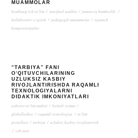
MUAMMOLAR
boshlang‘ich ta’lim
/
interfaol usullar
/
jamoaviy hamkorlik.
/
kollaborativ o‘qitish
/
pedagogik muammolar
/
tayanch
kompetensiyalar
“TARBIYA” FANI
O‘QITUVCHILARINING
UZLUKSIZ KASBIY
RIVOJLANTIRISHDA RAQAMLI
TEXNOLOGIYALARNI
DIDAKTIK IMKONIYATLARI
axborot-ta’lim muhiti
/
bulutli xizmat
/
globallashuv
/
raqamli texnologiya
/
ta’lim
portallari
/
tarbiya
/
uzluksiz kasbiy rivojlantirish
/
veb-sayt