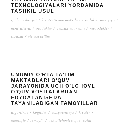
TEXNOLOGIYALARI YORDAMIDA
TASHKIL USULI
ijodiy qobiliyat
/
kreativ Styudent-Fisher
/
mobil texnologiya
/
motivatsiya.
/
produktiv
/
qisman-izlanishli
/
reproduktiv
/
tuzilma
/
virtual ta’lim
UMUMIY O‘RTA TA’LIM
MAKTABLARI O‘QUV
JARAYONIDA UCH O‘LCHOVLI
O‘QUV VOSITALARDAN
FOYDALANISHDA
TAYANILADIGAN TAMOYILLAR
algoritmik
/
kognitiv
/
kompetensiya
/
kreativ
/
mantiqiy
/
tamoyil.
/
uch o‘lchovli o‘quv vosita